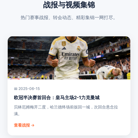
战报与视频集锦
热门赛事战报、转会动态、精彩集锦一网打尽。
📅 2025-06-15
欧冠半决赛首回合：皇马主场2-1力克曼城
贝林厄姆梅开二度，哈兰德终场前扳回一城，次回合悬念拉
满。
查看战报 →