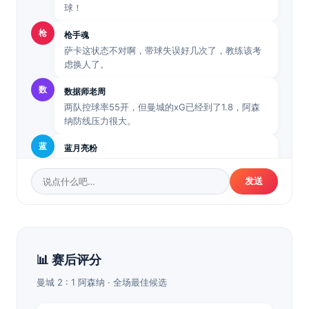
球！
枪
枪手魂
萨卡这状态不对啊，带球失误好几次了，教练该考
虑换人了。
数
数据师老周
两队控球率55开，但曼城的xG已经到了1.8，阿森
纳防线压力很大。
蓝
蓝月亮粉
哈兰德这场支点作用太明显了，那个做球直接撕开
防线！
发送
📊 赛后评分
曼城 2 : 1 阿森纳 · 全场最佳候选