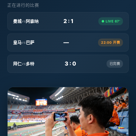
正在进行的比赛
2 : 1
曼城
阿森纳
vs
● LIVE 67'
—
皇马
巴萨
vs
22:00 开赛
3 : 0
拜仁
多特
vs
已完赛