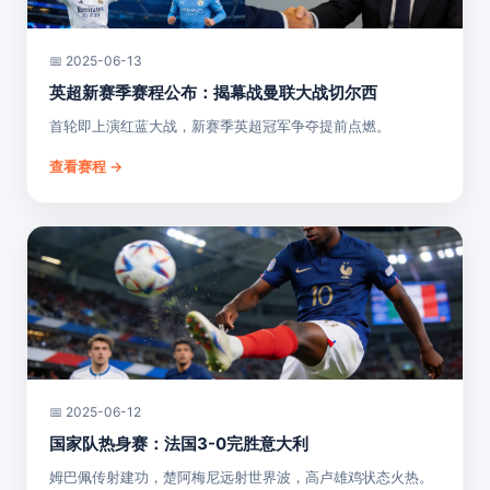
📅 2025-06-13
英超新赛季赛程公布：揭幕战曼联大战切尔西
首轮即上演红蓝大战，新赛季英超冠军争夺提前点燃。
查看赛程 →
📅 2025-06-12
国家队热身赛：法国3-0完胜意大利
姆巴佩传射建功，楚阿梅尼远射世界波，高卢雄鸡状态火热。